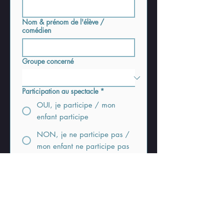
Nom & prénom de l'élève /
comédien
Groupe concerné
Participation au spectacle
*
OUI, je participe / mon
enfant participe
NON, je ne participe pas /
mon enfant ne participe pas
Je confirme avoir pris 
connaissance des dates, 
répétitions, filages et 
générales, et je m’engage 
(ou mon enfant s’engage) à 
être assidu(e) aux cours et 