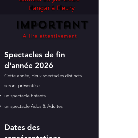
Hangar à Fleury
Important
Important
A lire attentivement
Spectacles de fin
d'année 2026
Cette année, deux spectacles distincts
seront présentés :
un spectacle Enfants
un spectacle Ados & Adultes
​Dates des
représentations