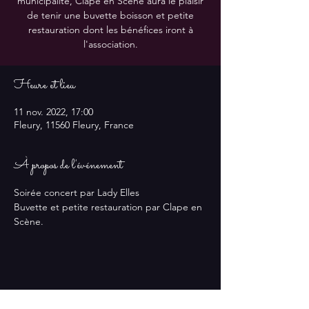
municipalité, Clape en Scène aura le plaisir
de tenir une buvette boisson et petite
restauration dont les bénéfices iront à
l'association.
Heure et lieu
11 nov. 2022, 17:00
Fleury, 11560 Fleury, France
À propos de l'événement
Soirée concert par Lady Elles
Buvette et petite restauration par Clape en 
Scène.
Partager cet événement