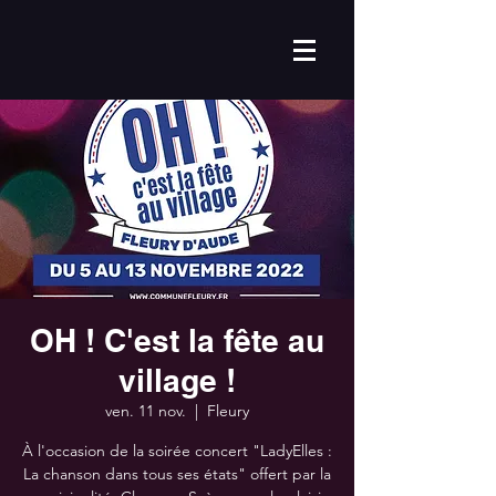
OH ! C'est la fête au
village !
ven. 11 nov.
  |  
Fleury
À l'occasion de la soirée concert "LadyElles :
La chanson dans tous ses états" offert par la