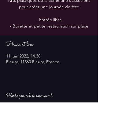
Arts plastiques de la commune s'associent
pour créer une journée de fête
- Entrée libre
- Buvette et petite restauration sur place
Heure et lieu
11 juin 2022, 14:30
Fleury, 11560 Fleury, France
Partager cet événement
© tous droits réservés 2024 - Clape
en Scène